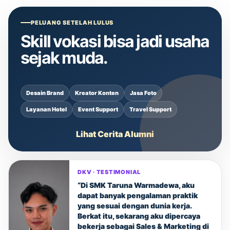
PELUANG SETELAH LULUS
Skill vokasi bisa jadi usaha
sejak muda.
Desain Brand
Kreator Konten
Jasa Foto
Layanan Hotel
Event Support
Travel Support
Lihat Cerita Alumni
DKV · TESTIMONIAL
“Di SMK Taruna Warmadewa, aku
dapat banyak pengalaman praktik
yang sesuai dengan dunia kerja.
Berkat itu, sekarang aku dipercaya
bekerja sebagai Sales & Marketing di