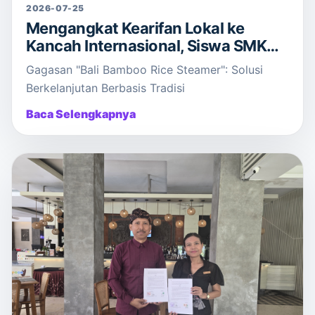
2026-07-25
Mengangkat Kearifan Lokal ke
Kancah Internasional, Siswa SMK
Taruna Warmadewa Raih Juara 1
Gagasan "Bali Bamboo Rice Steamer": Solusi
Lomba Poster ASF VI 2026
Berkelanjutan Berbasis Tradisi
Baca Selengkapnya