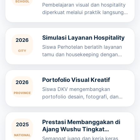
SCHOOL
Pembelajaran visual dan hospitality
diperkuat melalui praktik langsung
dan proyek nyata.
Simulasi Layanan Hospitality
2026
Siswa Perhotelan berlatih layanan
CITY
tamu dan housekeeping dengan
standar profesional.
Portofolio Visual Kreatif
2026
Siswa DKV mengembangkan
PROVINCE
portofolio desain, fotografi, dan
konten digital.
Prestasi Membanggakan di
2025
Ajang Wushu Tingkat
Provinsi 🥈🥉
NATIONAL
Semangat juang dan kerja keras