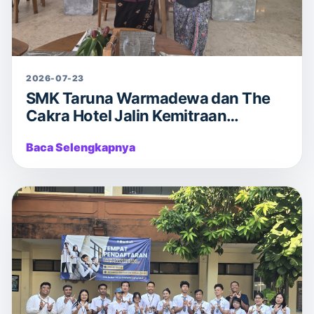
2026-07-23
SMK Taruna Warmadewa dan The
Cakra Hotel Jalin Kemitraan
Strategis untuk Perkuat Pendidikan
Baca Selengkapnya
Vokasi Berbasis Industri