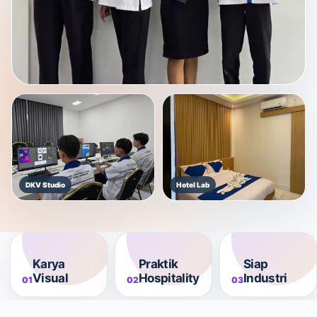
DKV Studio
Hotel Lab
Karya
Praktik
Siap
Visual
Hospitality
Industri
01
02
03