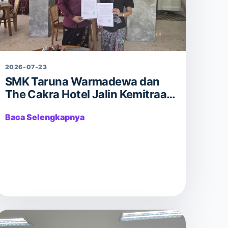
2026-07-23
SMK Taruna Warmadewa dan
The Cakra Hotel Jalin Kemitraan
Strategis untuk Perkuat
Baca Selengkapnya
Pendidikan Vokasi Berbasis
Industri