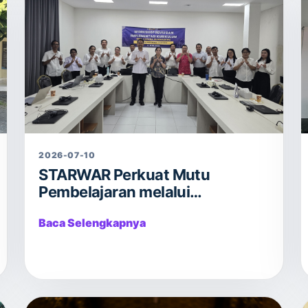
2026-07-10
STARWAR Perkuat Mutu
Pembelajaran melalui
Workshop, Reviu, dan
Baca Selengkapnya
Implementasi Kurikulum Tahun
Pelajaran 2026/2027