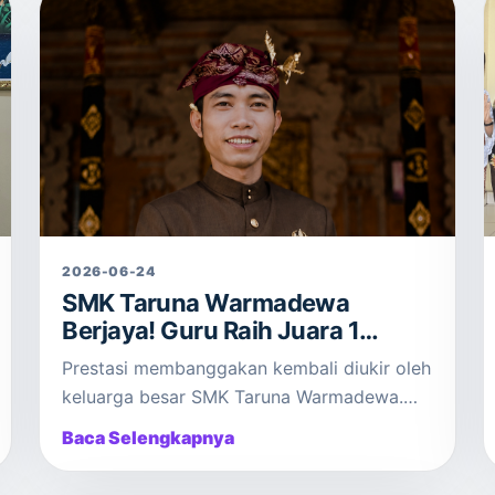
2026-06-24
​SMK Taruna Warmadewa
Berjaya! Guru Raih Juara 1
Lomba Sunari di Jantra Tradisi
Prestasi membanggakan kembali diukir oleh
Bali 2026 ​DENPASAR
keluarga besar SMK Taruna Warmadewa.
Rabu, 24 Juni 2026, salah satu…
Baca Selengkapnya