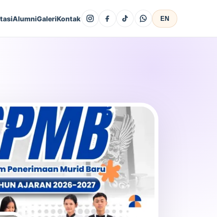
Instagram
Facebook
TikTok
WhatsApp
tasi
Alumni
Galeri
Kontak
EN