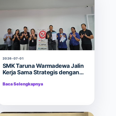
2026-07-01
SMK Taruna Warmadewa Jalin
Kerja Sama Strategis dengan
Bali Japan Dream untuk Perluas
Baca Selengkapnya
Peluang Karier Internasional