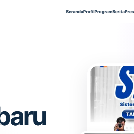
Beranda
Profil
Program
Berita
Pres
rbaru